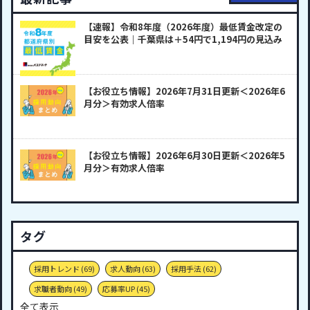
【速報】令和8年度（2026年度）最低賃金改定の
目安を公表｜千葉県は＋54円で1,194円の見込み
【お役立ち情報】2026年7月31日更新＜2026年6
月分＞有効求人倍率
【お役立ち情報】2026年6月30日更新＜2026年5
月分＞有効求人倍率
タグ
採用トレンド
(69)
求人動向
(63)
採用手法
(62)
求職者動向
(49)
応募率UP
(45)
全て表示