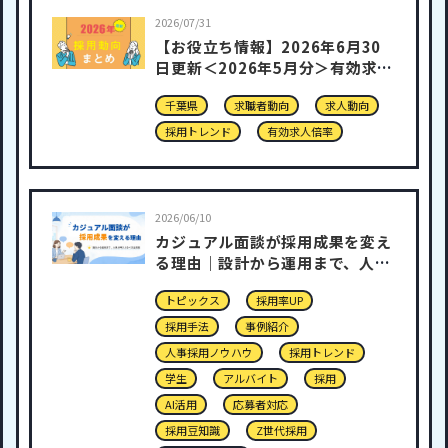
2026/07/31
【お役立ち情報】2026年6月30
日更新＜2026年5月分＞有効求人
倍率
千葉県
求職者動向
求人動向
採用トレンド
有効求人倍率
2026/06/10
カジュアル面談が採用成果を変え
る理由｜設計から運用まで、人事
が押さえるべき全知識
トピックス
採用率UP
採用手法
事例紹介
人事採用ノウハウ
採用トレンド
学生
アルバイト
採用
AI活用
応募者対応
採用豆知識
Z世代採用