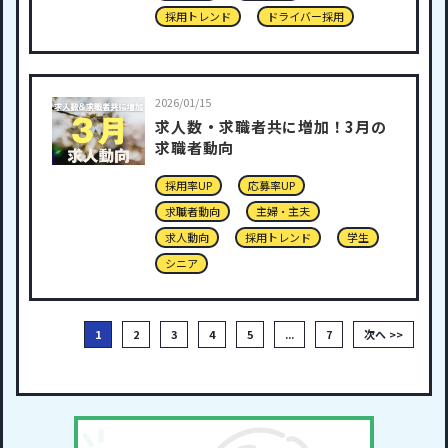
採用トレンド
ドライバー採用
2026/01/15
求人数・求職者共に増加！3月の
求職者動向
採用率UP
応募率UP
求職者動向
主婦・主夫
求人動向
採用トレンド
学生
シニア
1
2
3
4
5
...
7
次へ >>