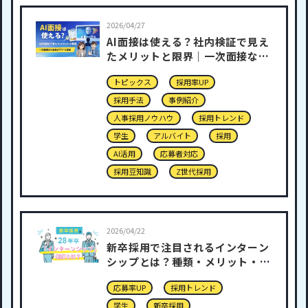
2026/04/27
AI面接は使える？社内検証で見え
たメリットと限界｜一次面接な
ら“全員がアリ”と回答
トピックス
採用率UP
採用手法
事例紹介
人事採用ノウハウ
採用トレンド
学生
アルバイト
採用
AI活用
応募者対応
採用豆知識
Z世代採用
2026/04/22
新卒採用で注目されるインターン
シップとは？種類・メリット・実
施方法を解説｜28年卒
応募率UP
採用トレンド
学生
新卒採用