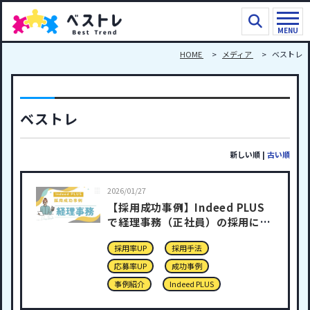
MENU
HOME
メディア
ベストレ
ベストレ
新しい順
|
古い順
2026/01/27
【採用成功事例】Indeed PLUS
で経理事務（正社員）の採用に成
功！応募77件・2週間で内々定3
採用率UP
採用手法
名
応募率UP
成功事例
事例紹介
Indeed PLUS