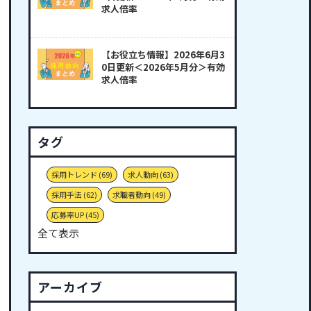
求人倍率
【お役立ち情報】2026年6月3
0日更新＜2026年5月分＞有効
求人倍率
タグ
採用トレンド
(69)
求人動向
(63)
採用手法
(62)
求職者動向
(49)
応募率UP
(45)
全て表示
アーカイブ