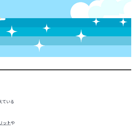
えている
リット
や