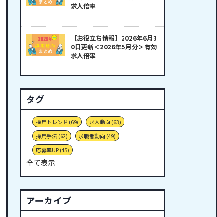
求人倍率
【お役立ち情報】2026年6月3
0日更新＜2026年5月分＞有効
求人倍率
タグ
採用トレンド
(69)
求人動向
(63)
採用手法
(62)
求職者動向
(49)
応募率UP
(45)
全て表示
アーカイブ