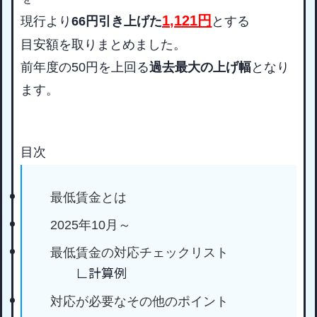
1,121
円
現行より
66円引き上げた
とする
目安額を取りまとめました。
前年度の50円を上回
る
過去最大の上げ幅
となり
ます。
目次
最低賃金とは
2025年10月～
最低賃金の対応チェックリスト
∟計算例
対応が必要なその他のポイント