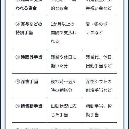
われる賃金
的なお金
産祝い金など
② 賞与などの
1か月以上の
夏・冬のボー
特別手当
間隔で支払わ
ナスなど
れる
③ 時間外手当
残業や休日に
残業代、休日
働いた分
出勤手当など
④ 深夜手当
夜22時〜翌5
深夜シフトの
時の勤務分
割増手当など
⑤ 精皆勤手当
出勤状況に応
精勤手当、皆
じた手当
勤手当